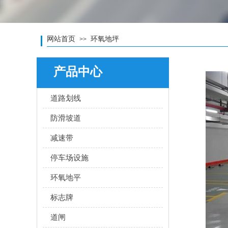
网站首页
环氧地坪
>>
产品中心
道路划线
防滑坡道
减速带
停车场设施
环氧地平
标志牌
道闸